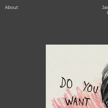
About
Ja